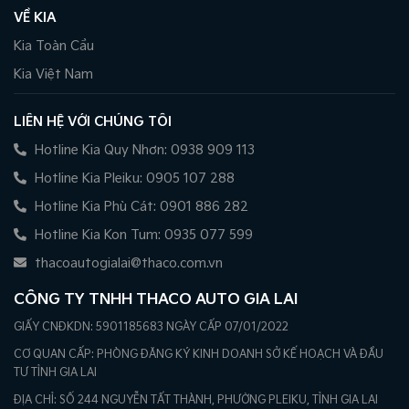
VỀ KIA
Kia Toàn Cầu
Kia Việt Nam
LIÊN HỆ VỚI CHÚNG TÔI
Hotline Kia Quy Nhơn: 0938 909 113
Hotline Kia Pleiku: 0905 107 288
Hotline Kia Phù Cát: 0901 886 282
Hotline Kia Kon Tum: 0935 077 599
thacoautogialai@thaco.com.vn
CÔNG TY TNHH THACO AUTO GIA LAI
GIẤY CNĐKDN: 5901185683 NGÀY CẤP 07/01/2022
CƠ QUAN CẤP: PHÒNG ĐĂNG KÝ KINH DOANH SỞ KẾ HOẠCH VÀ ĐẦU
TƯ TỈNH GIA LAI
ĐỊA CHỈ: SỐ 244 NGUYỄN TẤT THÀNH, PHƯỜNG PLEIKU, TỈNH GIA LAI