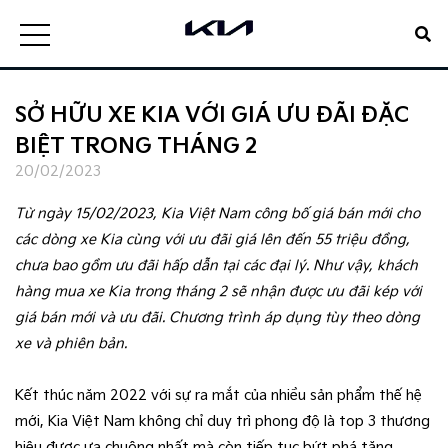
SỞ HỮU XE KIA VỚI GIÁ ƯU ĐÃI ĐẶC
BIỆT TRONG THÁNG 2
20/02/2023
Từ ngày 15/02/2023, Kia Việt Nam công bố giá bán mới cho
các dòng xe Kia cùng với ưu đãi giá lên đến 55 triệu đồng,
chưa bao gồm ưu đãi hấp dẫn tại các đại lý. Như vậy, khách
hàng mua xe Kia trong tháng 2 sẽ nhận được ưu đãi kép với
giá bán mới và ưu đãi. Chương trình áp dụng tùy theo dòng
xe và phiên bản.
Kết thúc năm 2022 với sự ra mắt của nhiều sản phẩm thế hệ
mới, Kia Việt Nam không chỉ duy trì phong độ là top 3 thương
hiệu được ưa chuộng nhất mà còn tiếp tục bứt phá tăng