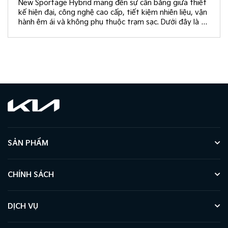
New Sportage Hybrid mang đến sự cân bằng giữa thiết
kế hiện đại, công nghệ cao cấp, tiết kiệm nhiên liệu, vận
hành êm ái và không phụ thuộc trạm sạc. Dưới đây là 10
giá trị khác biệt giúp New Sportage Hybrid trở thành
lựa chọn hàng đầu trong phân khúc C-SUV.
SẢN PHẨM
CHÍNH SÁCH
DỊCH VỤ