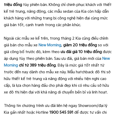
triệu đồng
tùy phiên bản. Không chỉ chinh phục khách với thiết
kế trẻ trung, năng động, các mẫu sedan của Kia còn hấp dẫn
khách hàng với những trang bị công nghệ hiện đại cùng mức
giá bán tốt, cạnh tranh trong các phân khúc.
Ngoài các mẫu xe kể trên, trong tháng 2 Kia cũng điều chỉnh
giá bán cho mẫu xe
New Morning
,
giảm 20 triệu đồng
so với
giá công bố trước đó, kèm theo
ưu đãi giá 10 triệu đồng
được
áp dụng tùy theo phiên bản. Sau ưu đãi, giá bán mới của
New
Morning
chỉ từ 389 triệu đồng
. Đây là mức giá tốt nhất từ
trước đến nay dành cho mẫu xe này. Mẫu hatchback đô thị sở
hữu thiết kế trẻ trung và năng động với nhiều tiện nghi cao
cấp, là lựa chọn hàng đầu cho phái đẹp khi có nhu cầu sở hữu
xe đô thị hiện đại với khả năng di chuyển bền bỉ và linh hoạt.
Thông tin chương trình ưu đãi liên hệ ngay Showroom/đại lý
Kia gần nhất hoặc Hotline
1900 545 591
để được tư vấn chi