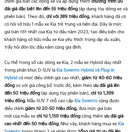
chỉnh giá bán các dòng xe và áp dụng thêm
chương trình ưu
đãi giá đặc biệt lên đến 55 triệu đồng
(áp dụng tùy dòng xe và
phiên bản). Theo đó,
chỉ với 389 triệu đồng
, khách hàng đã có
có hội sở hữu 1 mẫu xe Kia trẻ trung và hiện đại. Đây là mức
giá bán tốt nhất của Kia từ đầu năm 2023, tạo điều kiện cho
khách hàng sở hữu mẫu xe Kia yêu thích trong dịp du xuân,
trẩy hội đón lộc đầu năm cùng gia đình.
Cụ thể trong số các dòng xe Kia, 2 mẫu xe Hybrid duy nhất
trong phân khúc D-SUV là
Kia Sorento Hybrid và Plug-in
Hybrid
có mức điều chỉnh giá cao nhất,
giảm từ 40-60 triệu
đồng
so với giá công bố trước đó, kèm theo
ưu đãi giá lên
đến 50 triệu đồng
(áp dụng tùy phiên bản),
chỉ từ 1,399
triệu đồng
. Mẫu SUV 7 chỗ cao cấp
Kia Sorento
cũng được
điều chỉnh
giảm từ 20-50 triệu đồng,
đưa mức giá bán
mới của mẫu xe
chỉ từ 1,159 triệu đồng
cộng thêm
ưu đãi giá
cao nhất đến 50 triệu đồng
. Như vậy, khách hàng mua xe
Kia
Sorento
trong tháng 2 sẽ nhận được
tổng giá trị ưu đãi lên