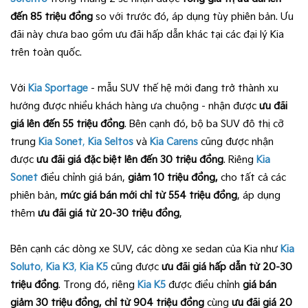
đến 85 triệu đồng
so với trước đó, áp dụng tùy phiên bản. Ưu
đãi này chưa bao gồm ưu đãi hấp dẫn khác tại các đại lý Kia
trên toàn quốc.
Với
Kia Sportage
- mẫu SUV thế hệ mới đang trở thành xu
hướng được nhiều khách hàng ưa chuộng - nhận được
ưu đãi
giá lên đến 55 triệu đồng
. Bên cạnh đó, bộ ba SUV đô thị cỡ
trung
Kia Sonet
,
Kia Seltos
và
Kia Carens
cũng được nhận
được
ưu đãi giá đặc biệt lên đến 30 triệu đồng
. Riêng
Kia
Sonet
điều chỉnh giá bán,
giảm 10 triệu đồng,
cho tất cả các
phiên bản,
mức giá bán mới chỉ từ 554 triệu đồng
, áp dụng
thêm
ưu đãi giá từ 20-30 triệu đồng
,
Bên cạnh các dòng xe SUV, các dòng xe sedan của Kia như
Kia
Soluto
,
Kia K3
,
Kia K5
cũng được
ưu đãi giá hấp dẫn từ 20-30
triệu đồng
. Trong đó, riêng
Kia K5
được điều chỉnh
giá bán
giảm 30 triệu đồng, chỉ từ 904 triệu đồng
cùng
ưu đãi giá 20