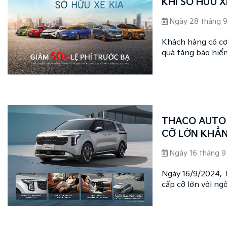
KHI SỞ HỮU X
Ngày 28 tháng 
Khách hàng có cơ 
quà tặng bảo hiểm
dụng theo các điề
lợi thế lắp ráp t
sách giảm 50% lệ 
THACO AUTO 
CỠ LỚN KHẲN
Ngày 16 tháng 9
Ngày 16/9/2024, 
cấp cỡ lớn với ng
nâng cấp toàn diệ
mới (ADAS 2.0) vớ
từ 1,299 tỷ đồng.