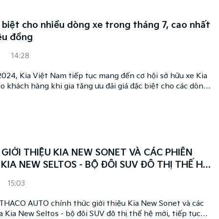
 biệt cho nhiều dòng xe trong tháng 7, cao nhất
iệu đồng
14:28
2024, Kia Việt Nam tiếp tục mang đến cơ hội sở hữu xe Kia
ho khách hàng khi gia tăng ưu đãi giá đặc biệt cho các dòng
ất lên đến 45 triệu đồng, áp dụng tùy theo dòng xe và
GIỚI THIỆU KIA NEW SONET VÀ CÁC PHIÊN
KIA NEW SELTOS - BỘ ĐÔI SUV ĐÔ THỊ THẾ HỆ
15:03
THACO AUTO chính thức giới thiệu Kia New Sonet và các
 Kia New Seltos - bộ đôi SUV đô thị thế hệ mới, tiếp tục