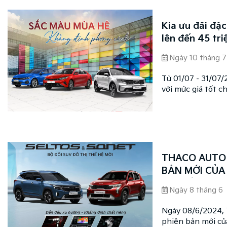
Kia ưu đãi đặc
lên đến 45 tr
Ngày 10 tháng 7
Từ 01/07 - 31/07/
với mức giá tốt c
xe với mức cao nh
phiên bản.
THACO AUTO 
BẢN MỚI CỦA 
MỚI CỦA KIA
Ngày 8 tháng 6
Ngày 08/6/2024, 
phiên bản mới của