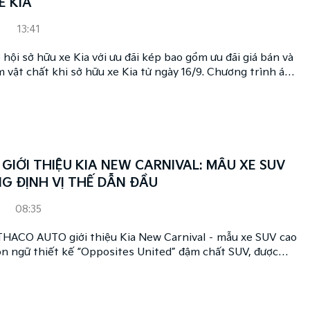
E KIA
9
13:41
hội sở hữu xe Kia với ưu đãi kép bao gồm ưu đãi giá bán và
 vật chất khi sở hữu xe Kia từ ngày 16/9. Chương trình áp
u kiện và điều khoản từ các thương hiệu. Bên cạnh đó, với
rong nước, các mẫu xe Kia còn được áp dụng thêm chính
phí trước bạ.
GIỚI THIỆU KIA NEW CARNIVAL: MẪU XE SUV
G ĐỊNH VỊ THẾ DẪN ĐẦU
08:35
THACO AUTO giới thiệu Kia New Carnival – mẫu xe SUV cao
ôn ngữ thiết kế “Opposites United” đậm chất SUV, được
n cùng tiện nghi hiện đại, hệ thống hỗ trợ lái xe an toàn
i nhiều tính năng thông minh cao cấp. Giá bán mẫu xe chỉ