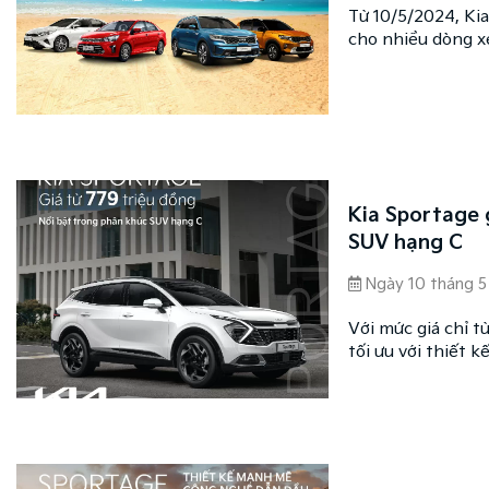
Từ 10/5/2024, Kia
cho nhiều dòng xe
áp dụng tùy từng
Kia Sportage 
SUV hạng C
Ngày 10 tháng 5
Với mức giá chỉ t
tối ưu với thiết k
năng vận hành tố