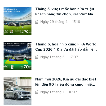
Tháng 5, vượt mốc hơn nửa triệu
Ngày 11 tháng 7
khách hàng tin chọn, Kia Việt Nam
ưu đãi đặc biệt đồng hành cùng
Ngày 29 tháng 4
15:16
World Cup 2026
Tháng 6, hòa nhịp cùng FIFA World
Cup 2026™ Kia ưu đãi hấp dẫn lên
đến 70 triệu đồng
Ngày 1 tháng 6
17:07
Năm mới 2026, Kia ưu đãi đặc biệt
lên đến 90 triệu đồng cùng nhiều
tùy chọn cá nhân hóa đẳng cấp
Ngày 1 tháng 1
10:37