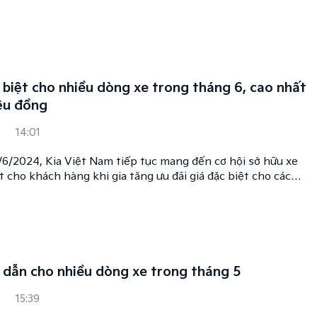
 thiết kế hiện đại, nổi bật và nhiều cải tiến về công nghệ,
ăng an toàn và khả năng vận hành.
 biệt cho nhiều dòng xe trong tháng 6, cao nhất
iệu đồng
14:01
/6/2024, Kia Việt Nam tiếp tục mang đến cơ hội sở hữu xe
ốt cho khách hàng khi gia tăng ưu đãi giá đặc biệt cho các
ao nhất lên đến 45 triệu đồng, áp dụng tùy theo dòng xe
p dẫn cho nhiều dòng xe trong tháng 5
15:39