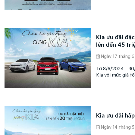
được nâng tầm với
tiện nghi, tính n
Kia ưu đãi đặc
lên đến 45 tr
Ngày 17 tháng 6
Từ 8/6/2024 – 30
Kia với mức giá t
dòng xe với mức c
và phiên bản.
Kia ưu đãi hấ
Ngày 14 tháng 5