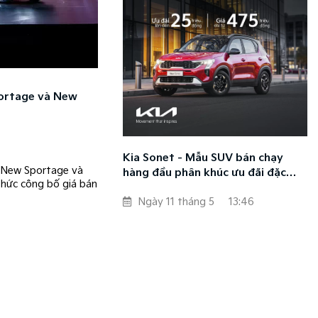
ortage và New
Kia Sonet - Mẫu SUV bán chạy
d New Sportage và
hàng đầu phân khúc ưu đãi đặc
hức công bố giá bán
biệt, giá chỉ từ 475 triệu đồng
Ngày 11 tháng 5
13:46