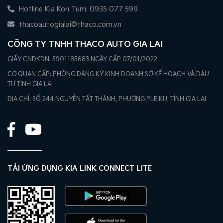
Hotline Kia Kon Tum: 0935 077 599
thacoautogialai@thaco.com.vn
CÔNG TY TNHH THACO AUTO GIA LAI
GIẤY CNĐKDN: 5901185683 NGÀY CẤP 07/01/2022
CƠ QUAN CẤP: PHÒNG ĐĂNG KÝ KINH DOANH SỞ KẾ HOẠCH VÀ ĐẦU
TƯ TỈNH GIA LAI
ĐỊA CHỈ: SỐ 244 NGUYỄN TẤT THÀNH, PHƯỜNG PLEIKU, TỈNH GIA LAI
TẢI ỨNG DỤNG KIA LINK CONNECT LITE