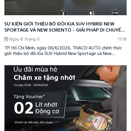
SỰ KIỆN GIỚI THIỆU BỘ ĐÔI KIA SUV HYBRID NEW
SPORTAGE VÀ NEW SORENTO – GIẢI PHÁP DI CHUYỂN
THÔNG MINH THEO XU HƯỚNG MỚI
Ngày 8 tháng 6
11:18
TP. Hồ Chí Minh, ngày 06/6/2026, THACO AUTO chính thức
giới thiệu bộ đôi Kia SUV Hybrid New Sportage và New
Sorento, mở ra chương mới trong hành trình phát triển của
thương hiệu Kia tại Việt Nam.