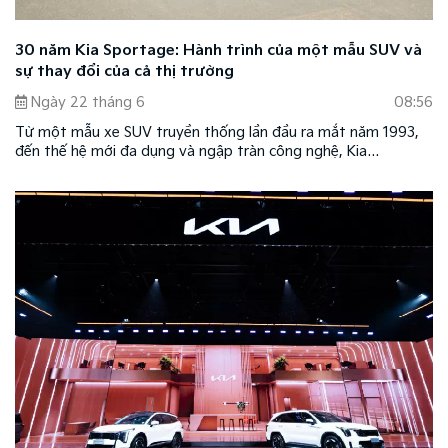
30 năm Kia Sportage: Hành trình của một mẫu SUV và
sự thay đổi của cả thị trường
Ngày 22 tháng 6
08:56
Từ một mẫu xe SUV truyền thống lần đầu ra mắt năm 1993,
đến thế hệ mới đa dụng và ngập tràn công nghệ, Kia
Sportage đã trải qua hơn ba thập kỷ phát triển. Hành trình
của mẫu xe phần nào phản chiếu những thay đổi của thị
trường xe SUV toàn cầu trong suốt 30 năm qua.