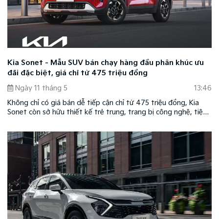
Kia Sonet - Mẫu SUV bán chạy hàng đầu phân khúc ưu
đãi đặc biệt, giá chỉ từ 475 triệu đồng
Ngày 11 tháng 5
13:46
Không chỉ có giá bán dễ tiếp cận chỉ từ 475 triệu đồng, Kia
Sonet còn sở hữu thiết kế trẻ trung, trang bị công nghệ, tiện
nghi vượt trội cùng khả năng đáp ứng đa dạng nhu cầu sử
dụng thực tế.