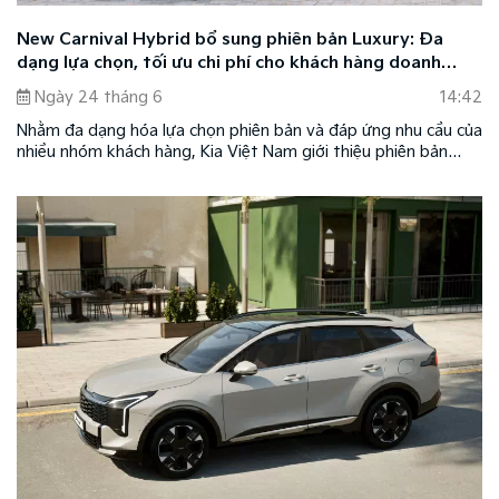
New Carnival Hybrid bổ sung phiên bản Luxury: Đa
dạng lựa chọn, tối ưu chi phí cho khách hàng doanh
nghiệp
Ngày 24 tháng 6
14:42
Nhằm đa dạng hóa lựa chọn phiên bản và đáp ứng nhu cầu của
nhiều nhóm khách hàng, Kia Việt Nam giới thiệu phiên bản
New Carnival Hybrid Luxury 8 chỗ. Phiên bản mới kế thừa
những giá trị nổi bật của dòng xe SUV cao cấp New Carnival
Hybrid với thiết kế sang trọng, không gian nội thất rộng rãi,
công nghệ hybrid hiện đại cùng khả năng vận hành êm ái, tiết
kiệm nhiên liệu.